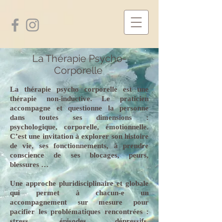
La Thérapie Psycho-
Corporelle
La thérapie psycho corporelle est une
thérapie non-inductive. Le praticien
accompagne et questionne la personne
dans toutes ses dimensions :
psychologique, corporelle, émotionnelle.
C’est une invitation à explorer son histoire
de vie, ses fonctionnements, à prendre
conscience de ses blocages, peurs,
blessures …
Une approche pluridisciplinaire et globale
qui permet à chacun-e un
accompagnement sur mesure pour
pacifier les problématiques rencontrées :
stress, épisodes dépressifs,